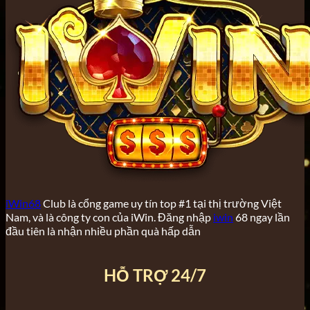
iWin68
Club là cổng game uy tín top #1 tại thị trường Việt
Nam, và là công ty con của iWin. Đăng nhập
iwin
68 ngay lần
đầu tiên là nhận nhiều phần quà hấp dẫn
HỖ TRỢ 24/7