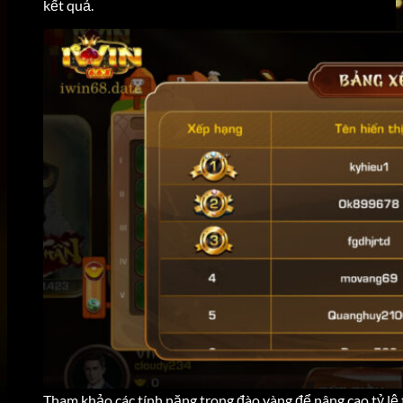
kết quả.
Tham khảo các tính năng trong đào vàng để nâng cao tỷ lệ