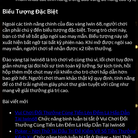
Biểu Tượng Đặc Biệt
Ngoài các tính năng chính của đào vàng Iwin 68, người chơi
cần phải chú ý đến biểu tượng đặc biệt. Trong trò chơi này,
bạn có thể sẽ bắt gặp ngôi sao may mắn. Biểu tượng này sẽ
xuất hiện bất ngờ tại bất kỳ phiên nào. Khi mở được ngôi sao
may mắn, người chơi sẽ nhận được x2 tiền thưởng.
Đào vàng tại Iwin68 là trò chơi vô cùng thú vị, lối chơi tuy đơn
giản nhưng lại đòi hỏi sự tính toán kỹ lưỡng. Sự kịch tính, hồi
hộp thêm một chút may rủi khiến cho trò chơi hấp dẫn hơn
bao giờ hết. Người chơi tham khảo thật kỹ quy định, tính năng
để có thể trải nghiệm giây phút thư giãn tuyệt vời cũng như
mang về giải thưởng giá trị cao.
Bài viết mới
Vui Chơi Đổi Thưởng Cùng Tiến Lên Đếm Lá Hấp Dẫn
Tại Iwin68
Chức năng bình luận bị tắt
ở Vui Chơi Đổi
Thưởng Cùng Tiến Lên Đếm Lá Hấp Dẫn Tại Iwin68
Poker – Nơi Thử Tài Đấu Trí Để Kiếm Về Số Tiền Thưởng
Kếch Xù
Chức năng bình luận bị tắt
ở Poker – Nơi Thử