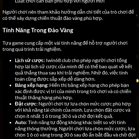
Luật chơi căn bản phù hợp với người mới
Người chơi nên tham khảo hướng dẫn chi tiết của trò chơi để
có thể xây dựng chiến thuật đào vàng phù hợp.
Tính Năng Trong Đào Vàng
Tựa game cung cấp một vài tính năng để hỗ trợ người chơi
trong quá trình trải nghiệm.
Lịch sử cược:
Iwin68 club cho phép người chơi tổng
hợp lại lịch sử cược của mình để có thể bao quát về kết
quả thắng thua sau khi trải nghiệm. Nhờ đó, việc tính
toán cũng được sắp xếp dễ dàng hơn.
Bảng xếp hạng:
Hiển thị bảng xếp hạng cho phép bạn
xác định được vị trí của mình trong trò chơi và có chiến
thuật thăng hạng phù hợp.
Đặt cược:
Người chơi tự lựa chọn mức cược phù hợp
với khả năng tài chính của mình. Lựa chọn đặt cược và
chọn ít nhất 1 ô trong 30 ô và chờ đợi kết quả.
Auto:
Tính năng tự động không khác biệt so với tính
năng thông thường. Người chơi lựa chọn mức cược, lựa
chọn 1 ô có vàng trong 30 ô sau đó ấn bắt đầu và chờ đợi