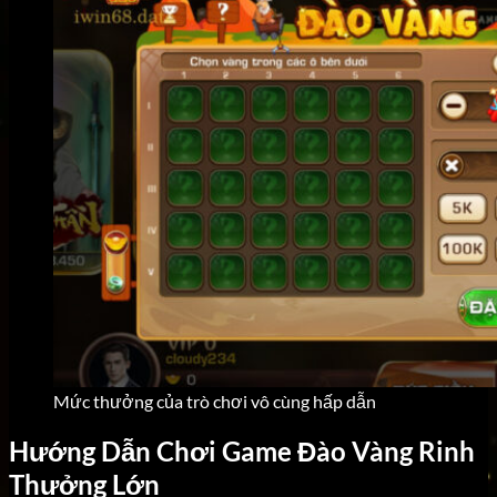
Mức thưởng của trò chơi vô cùng hấp dẫn
Hướng Dẫn Chơi Game Đào Vàng Rinh
Thưởng Lớn