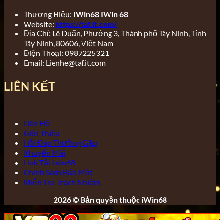
Thương Hiệu:
IWin68 IWin 68
Website:
https://taf.it.com/
Địa Chỉ:
Lê Duẩn, Phường 3, Thành phố Tây Ninh, Tỉnh
Tây Ninh, 80606, Việt Nam
Điện Thoại:
0987225321
Email:
Lienhe@taf.it.com
LIÊN KẾT
Liên Hệ
Giới Thiệu
Hỏi Đáp Thường Gặp
Khuyến Mãi
Link Tải Iwin68
Chính Sách Bảo Mật
Miễn Trừ Trách Nhiệm
2026 © Bản quyền thuộc iWin68