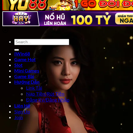
IWin68
Game Hot
Slot
Mini Games
Game Bài
Hướng Dẫn
Link Tải
Nạp Tiền/Rút Tiền
Đăng Ký/Đăng Nhập
Liên Hệ
Sign Up
Join