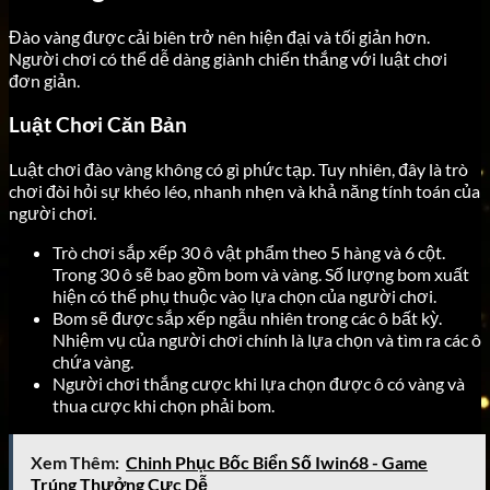
Đào vàng được cải biên trở nên hiện đại và tối giản hơn.
Người chơi có thể dễ dàng giành chiến thắng với luật chơi
đơn giản.
Luật Chơi Căn Bản
Luật chơi đào vàng không có gì phức tạp. Tuy nhiên, đây là trò
chơi đòi hỏi sự khéo léo, nhanh nhẹn và khả năng tính toán của
người chơi.
Trò chơi sắp xếp 30 ô vật phẩm theo 5 hàng và 6 cột.
Trong 30 ô sẽ bao gồm bom và vàng. Số lượng bom xuất
hiện có thể phụ thuộc vào lựa chọn của người chơi.
Bom sẽ được sắp xếp ngẫu nhiên trong các ô bất kỳ.
Nhiệm vụ của người chơi chính là lựa chọn và tìm ra các ô
chứa vàng.
Người chơi thắng cược khi lựa chọn được ô có vàng và
thua cược khi chọn phải bom.
Xem Thêm:
Chinh Phục Bốc Biển Số Iwin68 - Game
Trúng Thưởng Cực Dễ