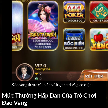
Đào vàng được cải biên về luật chơi và giao diện
Mức Thưởng Hấp Dẫn Của Trò Chơi
Đào Vàng