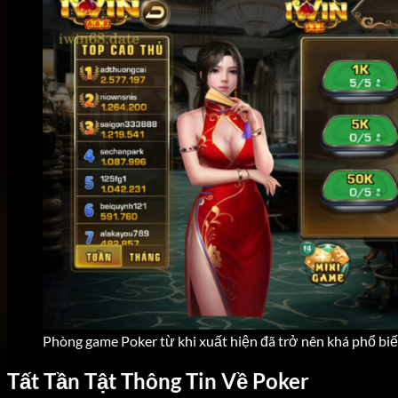
Phòng game Poker từ khi xuất hiện đã trở nên khá phổ biế
Tất Tần Tật Thông Tin Về Poker