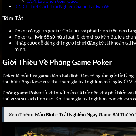
Lựa Chọn Vòng Cược
Chi Tiết Cách Trải Nghiệm Game Tại Iwin68
Tóm Tắt
Poker có nguồn gốc từ Châu Âu và phát triển trên nền tản
Poker tại Iwin68 sở hữu luật lệ kèm theo ký hiệu, lựa chọn 
Nhập cuộc dễ dàng khi người chơi đăng ký tài khoản tại I
mình.
Giới Thiệu Về Phòng Game Poker
Poker là một tựa game đánh bài đình đám có nguồn gốc từ tầng l
thu hút đông đảo cược thủ tham gia trải nghiệm mỗi ngày. Ở Việt 
Phòng game Poker từ khi xuất hiện đã trở nên khá phổ biến và đ
thú vị và sự kịch tính cao. Khi tham gia trải nghiệm, bạn chỉ cần
Xem Thêm:
Mậu Binh - Trải Nghiệm Ngay Game Bài Thú Vị