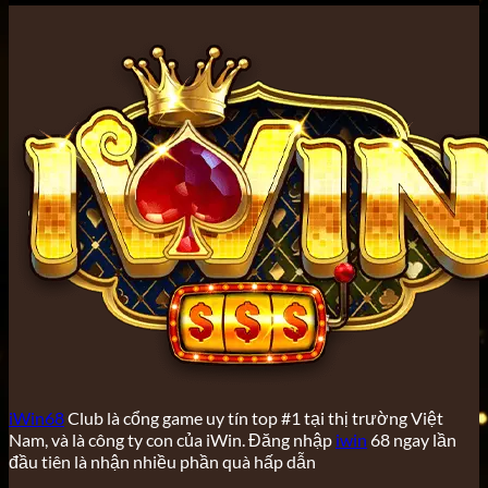
iWin68
Club là cổng game uy tín top #1 tại thị trường Việt
Nam, và là công ty con của iWin. Đăng nhập
iwin
68 ngay lần
đầu tiên là nhận nhiều phần quà hấp dẫn