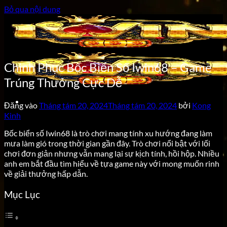
Bỏ qua nội dung
Chinh Phục Bốc Biển Số Iwin68 – Game
Trúng Thưởng Cực Dễ
Đăng vào
Tháng tám 20, 2024
Tháng tám 20, 2024
bởi
Kong
Kinh
Bốc biển số Iwin68 là trò chơi mang tính xu hướng đang làm
mưa làm gió trong thời gian gần đây. Trò chơi nổi bật với lối
chơi đơn giản nhưng vẫn mang lại sự kịch tính, hồi hộp. Nhiều
anh em bắt đầu tìm hiểu về tựa game này với mong muốn rinh
về giải thưởng hấp dẫn.
Mục Lục