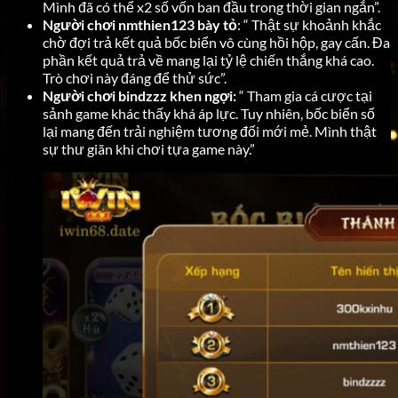
Mình đã có thể x2 số vốn ban đầu trong thời gian ngắn”.
Người chơi nmthien123 bày tỏ
: “ Thật sự khoảnh khắc
chờ đợi trả kết quả bốc biển vô cùng hồi hộp, gay cấn. Đa
phần kết quả trả về mang lại tỷ lệ chiến thắng khá cao.
Trò chơi này đáng để thử sức”.
Người chơi bindzzz khen ngợi:
“ Tham gia cá cược tại
sảnh game khác thấy khá áp lực. Tuy nhiên, bốc biển số
lại mang đến trải nghiệm tương đối mới mẻ. Mình thật
sự thư giãn khi chơi tựa game này.”