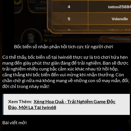
Bốc biển số nhận phản hồi tích cực từ người chơi
Có thể thấy, bốc biển số tại Iwin68 thực sự là trò chơi hứa hẹn
mang đến giây phút thư giãn đáng để trải nghiệm. Bạn sẽ được
trải nghiệm nhiều cung bậc cảm xúc khác nhau từ hồi hộp,
căng thẳng khi bốc biển đến vui mừng khi nhận thưởng. Còn
chần chờ gì nữa mà không mang về những con số may mắn, đổi
đời chỉ trong nháy mắt!
Xem Thêm:
Xèng Hoa Quả - Trải Nghiệm Game Độc
Đáo, Mới Lạ Tại Iwin68
Bài viết mới