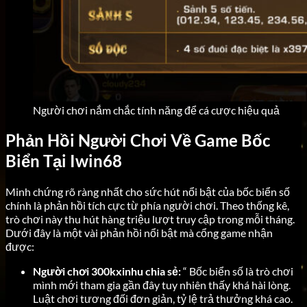
Người chơi nắm chắc tính năng để cá cược hiệu quả
Phản Hồi Người Chơi Về Game Bốc
Biển Tại Iwin68
Minh chứng rõ ràng nhất cho sức hút nổi bật của bốc biển số
chính là phản hồi tích cực từ phía người chơi. Theo thống kê,
trò chơi này thu hút hàng triệu lượt truy cập trong mỗi tháng.
Dưới đây là một vài phản hồi nổi bật mà cổng game nhận
được:
Người chơi 300kxinhu chia sẻ:
“ Bốc biển số là trò chơi
mình mới tham gia gần đây tuy nhiên thấy khá hài lòng.
Luật chơi tương đối đơn giản, tỷ lệ trả thưởng khá cao.