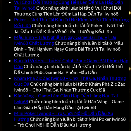
Vui Chơi Đổi Thưởng Cùng Tiến Lên Đếm Lá Hấp Dẫn
Tại Iwin68
Chức năng bình luận bị tắt
ở Vui Chơi Đổi
Thưởng Cùng Tiến Lên Đếm Lá Hấp Dẫn Tại Iwin68
Poker – Nơi Thử Tài Đấu Trí Để Kiếm Về Số Tiền Thưởng
Kếch Xù
Chức năng bình luận bị tắt
ở Poker – Nơi Thử
Tài Đấu Trí Để Kiếm Về Số Tiền Thưởng Kếch Xù
Mậu Binh – Trải Nghiệm Ngay Game Bài Thú Vị Tại
Iwin68 Chất Lượng
Chức năng bình luận bị tắt
ở Mậu
Binh – Trải Nghiệm Ngay Game Bài Thú Vị Tại Iwin68
Chất Lượng
Đấu Trí Với Đối Thủ Để Chinh Phục Game Bài Phỏm Hấp
Dẫn
Chức năng bình luận bị tắt
ở Đấu Trí Với Đối Thủ
Để Chinh Phục Game Bài Phỏm Hấp Dẫn
Khám Phá Zic Zac Iwin68 – Chơi Thả Ga, Nhận Thưởng
Cực Đã
Chức năng bình luận bị tắt
ở Khám Phá Zic Zac
Iwin68 – Chơi Thả Ga, Nhận Thưởng Cực Đã
Đào Vàng – Game Làm Giàu Hấp Dẫn Hàng Đầu Tại
Iwin68
Chức năng bình luận bị tắt
ở Đào Vàng – Game
Làm Giàu Hấp Dẫn Hàng Đầu Tại Iwin68
Mini Poker Iwin68 – Trò Chơi Nổ Hũ Dẫn Đầu Xu
Hướng
Chức năng bình luận bị tắt
ở Mini Poker Iwin68
– Trò Chơi Nổ Hũ Dẫn Đầu Xu Hướng