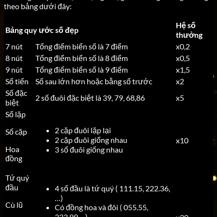
theo bảng dưới đây:
Hệ số
Bảng quy ước số đẹp
thưởng
7 nút
Tổng điểm biển số là 7 điểm
x0,2
8 nút
Tổng điểm biển số là 8 điểm
x0,5
9 nút
Tổng điểm biển số là 9 điểm
x1,5
Số tiến
Số sau lớn hơn hoặc bằng số trước
x2
Số đặc
2 số đuôi đặc biệt là 39, 79, 68,86
x5
biệt
Số lặp
2 cặp đuôi lặp lại
Số cặp
2 cặp đuôi giống nhau
x10
Hoa
3 số đuôi giống nhau
đồng
Tứ quý
đầu
4 số đầu là tứ quý ( 111.15, 222.36,
…)
Cù lũ
Có đồng hoa và đôi ( 055.55,
333.99,…)