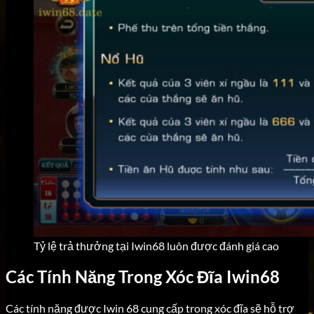
Tỷ lệ trả thưởng tại Iwin68 luôn được đánh giá cao
Các Tính Năng Trong Xóc Đĩa Iwin68
Các tính năng được Iwin 68 cung cấp trong xóc đĩa sẽ hỗ trợ