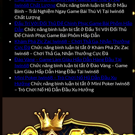
Iwin68 Chất Lượng
Chức năng bình luận bị tắt
ở Mậu
Binh – Trải Nghiệm Ngay Game Bài Thú Vị Tại Iwin68
Chất Lượng
Đấu Trí Với Đối Thủ Để Chinh Phục Game Bài Phỏm Hấp
Dẫn
Chức năng bình luận bị tắt
ở Đấu Trí Với Đối Thủ
Để Chinh Phục Game Bài Phỏm Hấp Dẫn
Khám Phá Zic Zac Iwin68 – Chơi Thả Ga, Nhận Thưởng
Cực Đã
Chức năng bình luận bị tắt
ở Khám Phá Zic Zac
Iwin68 – Chơi Thả Ga, Nhận Thưởng Cực Đã
Đào Vàng – Game Làm Giàu Hấp Dẫn Hàng Đầu Tại
Iwin68
Chức năng bình luận bị tắt
ở Đào Vàng – Game
Làm Giàu Hấp Dẫn Hàng Đầu Tại Iwin68
Mini Poker Iwin68 – Trò Chơi Nổ Hũ Dẫn Đầu Xu
Hướng
Chức năng bình luận bị tắt
ở Mini Poker Iwin68
– Trò Chơi Nổ Hũ Dẫn Đầu Xu Hướng