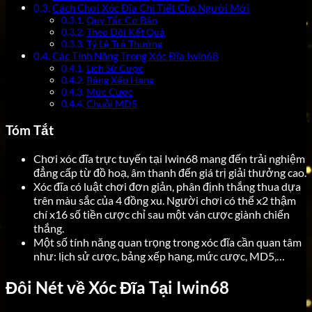
Cách Chơi Xóc Đĩa Chi Tiết Cho Người Mới
Quy Tắc Cơ Bản
Theo Dõi Kết Quả
Tỷ Lệ Trả Thưởng
Các Tính Năng Trong Xóc Đĩa Iwin68
Lịch Sử Cược
Bảng Xếp Hạng
Mức Cược
Chuỗi MD5
Tóm Tắt
Chơi xóc đĩa trực tuyến tại Iwin68 mang đến trải nghiệm
đẳng cấp từ đồ hoạ, âm thanh đến giá trị giải thưởng cao.
Xóc đĩa có luật chơi đơn giản, phân định thắng thua dựa
trên màu sắc của 4 đồng xu. Người chơi có thể x2 thậm
chí x16 số tiền cược chỉ sau một ván cược giành chiến
thắng.
Một số tính năng quan trọng trong xóc đĩa cần quan tâm
như: lịch sử cược, bảng xếp hạng, mức cược, MD5,…
Đôi Nét về Xóc Đĩa Tại Iwin68