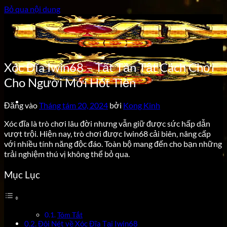
Bỏ qua nội dung
Xóc Đĩa Iwin68 – Tất Tần Tật Cách Chơi
Cho Người Mới Hốt Tiền
Đăng vào
Tháng tám 20, 2024
bởi
Kong Kinh
Xóc đĩa là trò chơi lâu đời nhưng vẫn giữ được sức hấp dẫn
vượt trội. Hiện nay, trò chơi được Iwin68 cải biên, nâng cấp
với nhiều tính năng độc đáo. Toàn bộ mang đến cho bạn những
trải nghiệm thú vị không thể bỏ qua.
Mục Lục
Tóm Tắt
Đôi Nét về Xóc Đĩa Tại Iwin68