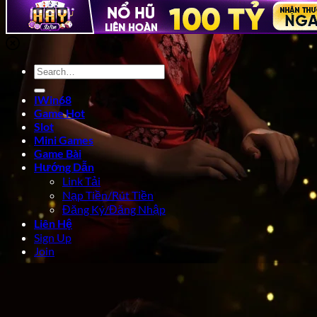
IWin68
Game Hot
Slot
Mini Games
Game Bài
Hướng Dẫn
Link Tải
Nạp Tiền/Rút Tiền
Đăng Ký/Đăng Nhập
Liên Hệ
Sign Up
Join