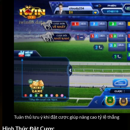
Tuân thủ lưu ý khi đặt cược giúp nâng cao tỷ lệ thắng
Hình Thức Đặt Cược