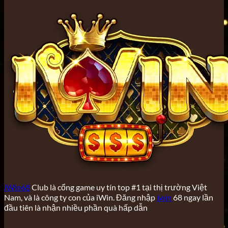
iWin68
Club là cổng game uy tín top #1 tại thị trường Việt
Nam, và là công ty con của iWin. Đăng nhập
iwin
68 ngay lần
đầu tiên là nhận nhiều phần quà hấp dẫn