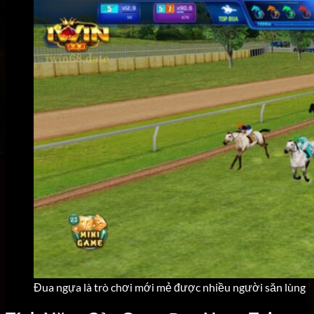
Đua ngựa là trò chơi mới mẻ được nhiều người săn lùng