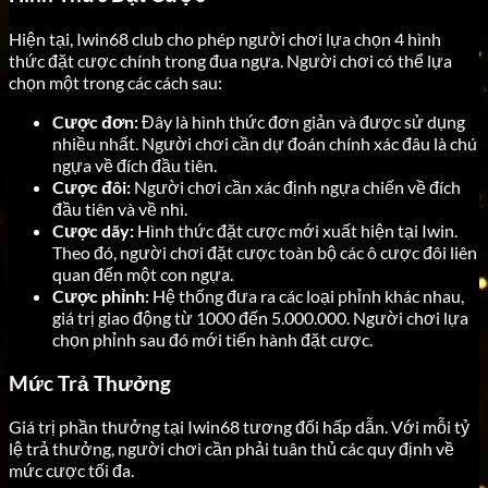
Hiện tại, Iwin68 club cho phép người chơi lựa chọn 4 hình
thức đặt cược chính trong đua ngựa. Người chơi có thể lựa
chọn một trong các cách sau:
Cược đơn:
Đây là hình thức đơn giản và được sử dụng
nhiều nhất. Người chơi cần dự đoán chính xác đâu là chú
ngựa về đích đầu tiên.
Cược đôi:
Người chơi cần xác định ngựa chiến về đích
đầu tiên và về nhì.
Cược dãy:
Hình thức đặt cược mới xuất hiện tại Iwin.
Theo đó, người chơi đặt cược toàn bộ các ô cược đôi liên
quan đến một con ngựa.
Cược phỉnh:
Hệ thống đưa ra các loại phỉnh khác nhau,
giá trị giao động từ 1000 đến 5.000.000. Người chơi lựa
chọn phỉnh sau đó mới tiến hành đặt cược.
Mức Trả Thưởng
Giá trị phần thưởng tại Iwin68 tương đối hấp dẫn. Với mỗi tỷ
lệ trả thưởng, người chơi cần phải tuân thủ các quy định về
mức cược tối đa.